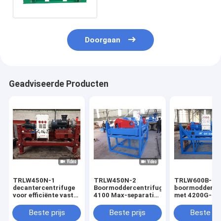
Hoofdaandrijving van 30KW
Motor
Doorgaan
Geadviseerde Producten
TRLW450N-1
TRLW450N-2
TRLW600B-1
decantercentrifuge
Boormoddercentrifuge,
boormodderce
voor efficiënte vaste
4100 Max-separatie,
met 4200G-kr
stoffen scheiding
2500 tpm Max-
en 60m3/h
snelheid, 55 kW
capaciteit
Beste prijs
Beste prijs
Beste pri
vermogen