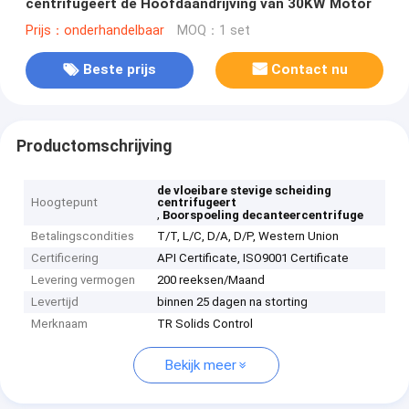
centrifugeert de Hoofdaandrijving van 30KW Motor
Prijs：onderhandelbaar
MOQ：1 set
Beste prijs
Contact nu
Productomschrijving
de vloeibare stevige scheiding
Hoogtepunt
centrifugeert
,
Boorspoeling decanteercentrifuge
Betalingscondities
T/T, L/C, D/A, D/P, Western Union
Certificering
API Certificate, ISO9001 Certificate
Levering vermogen
200 reeksen/Maand
Levertijd
binnen 25 dagen na storting
Merknaam
TR Solids Control
Bekijk meer