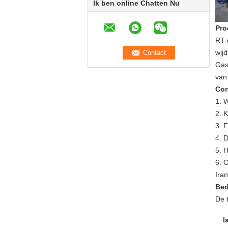
Ik ben online Chatten Nu
Pro
RT-
wij
Gas
van
Con
1.
W
2. K
3. F
4. 
5. 
6. 
Ira
Bed
De 
l