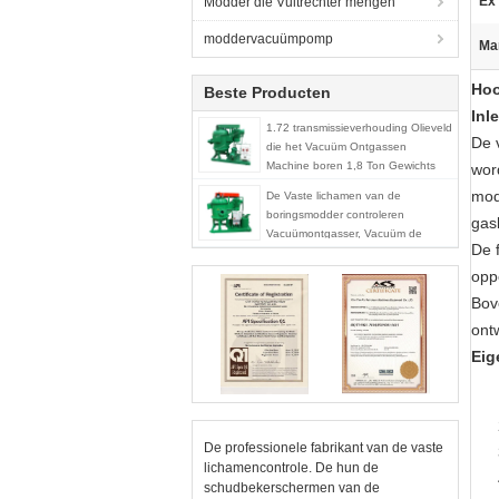
Ex
Modder die Vultrechter mengen
moddervacuümpomp
Ma
Hoo
Beste Producten
Inl
1.72 transmissieverhouding Olieveld
De 
die het Vacuüm Ontgassen
Machine boren 1,8 Ton Gewichts
wor
mod
De Vaste lichamen van de
boringsmodder controleren
gas
Vacuümontgasser, Vacuüm de
De 
Tankontgasser van 360m3/h
opp
Bov
ont
Eig
De professionele fabrikant van de vaste
lichamencontrole. De hun de
schudbekerschermen van de