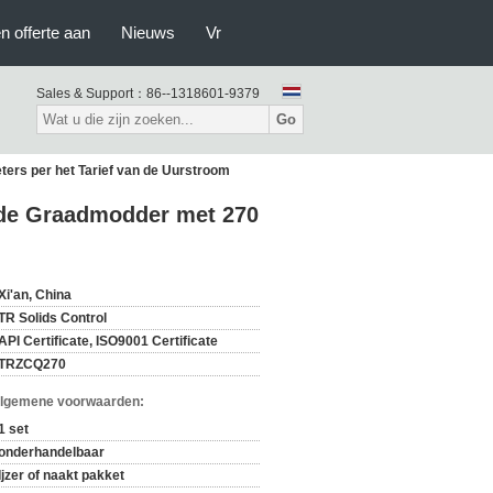
n offerte aan
Nieuws
Vr
Sales & Support：
86--1318601-9379
Go
rs per het Tarief van de Uurstroom
de Graadmodder met 270
Xi'an, China
TR Solids Control
API Certificate, ISO9001 Certificate
TRZCQ270
Algemene voorwaarden:
1 set
onderhandelbaar
Ijzer of naakt pakket