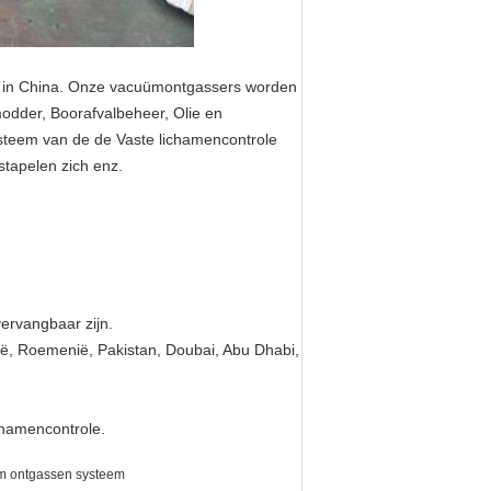
r in China. Onze vacuümontgassers worden
odder, Boorafvalbeheer, Olie en
steem van de de Vaste lichamencontrole
tapelen zich enz.
ervangbaar zijn.
lië, Roemenië, Pakistan, Doubai, Abu Dhabi,
chamencontrole.
m ontgassen systeem