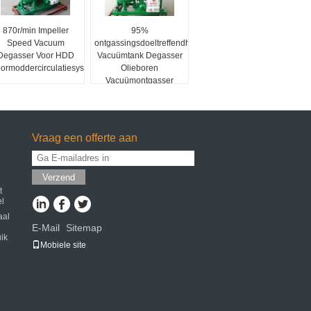
870r/min Impeller
95%
Speed Vacuum
ontgassingsdoeltreffendheid
Degasser Voor HDD
Vacuümtank Degasser
ormoddercirculatiesysteem
Olieboren
Vacuümontgasser
Vraag een offerte aan
Verzend
t
el
aal
E-Mail
Sitemap
|
ik
Mobiele site