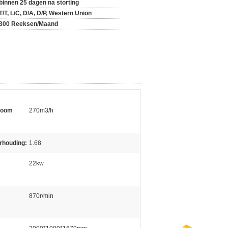
binnen 25 dagen na storting
T/T, L/C, D/A, D/P, Western Union
300 Reeksen/Maand
troom
270m3/h
rhouding:
1.68
22kw
870r/min