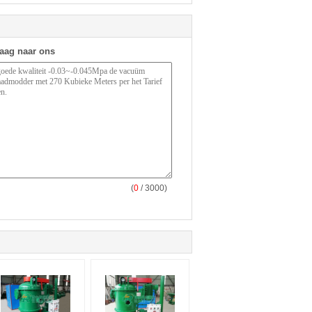
raag naar ons
(
0
/ 3000)