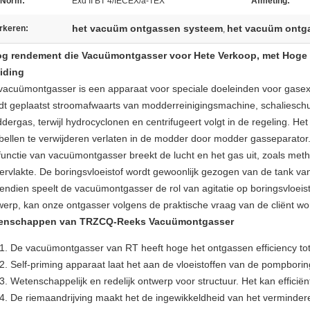
 Norm:
Exd II BT 4/IECEX/a-TEX
Afmeting:
het vacuüm ontgassen systeem
het vacuüm ontg
rkeren:
,
g rendement die Vacuümontgasser voor Hete Verkoop, met Hoge 
eiding
vacuümontgasser
is een apparaat voor speciale doeleinden voor gasext
dt geplaatst stroomafwaarts van
modderreinigingsmachine,
schaliesch
dergas,
terwijl hydrocyclonen en centrifugeert volgt in de regeling.
Het
bellen te verwijderen verlaten in de modder door modder gasseparator
functie van vacuümontgasser breekt de lucht en het gas uit, zoals m
ervlakte. De boringsvloeistof wordt gewoonlijk gezogen van de tank v
endien speelt de vacuümontgasser de rol van agitatie op boringsvloei
werp, kan onze ontgasser volgens de praktische vraag van de cliënt w
enschappen van TRZCQ-Reeks Vacuümontgasser
De vacuümontgasser van RT heeft hoge het ontgassen efficiency to
Self-priming apparaat laat het aan de vloeistoffen van de pompbori
Wetenschappelijk en redelijk ontwerp voor structuur. Het kan efficiën
De riemaandrijving maakt het de ingewikkeldheid van het vermindere