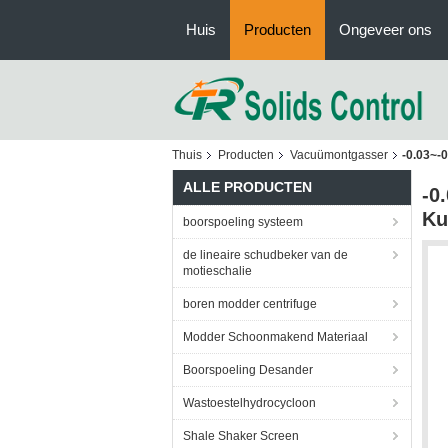
Huis
Producten
Ongeveer ons
Thuis
Producten
Vacuümontgasser
-0.03~-
ALLE PRODUCTEN
-0
Ku
boorspoeling systeem
de lineaire schudbeker van de
motieschalie
boren modder centrifuge
Modder Schoonmakend Materiaal
Boorspoeling Desander
Wastoestelhydrocycloon
Shale Shaker Screen