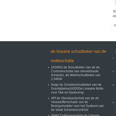
3
ol
m
de lineaire schudbeker van de
motieschalie
1630KG de Schudbeker van de de
Controleschalie van olieveldvaste
lichamen, de Motorschudbeker van
2.94KW
Hoge de Schalieschudbeker van de
Gravitatiekracht3000w Lineaire Motie
voor Olie en Gasboring
API de Standaardschok van de de
Vloeistoffenschalie van de
Boringsmodder voor het Systeem van
de Vaste lichamencontrole
SWACO-Mongoestype de Lineaire