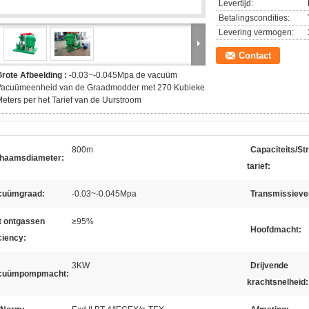
Levertijd:
Betalingscondities:
Levering vermogen:
Contact
rote Afbeelding :
-0.03~-0.045Mpa de vacuüm
Vacuümeenheid van de Graadmodder met 270 Kubieke
eters per het Tarief van de Uurstroom
800m
Capaciteits/S
chaamsdiameter:
tarief:
cuümgraad:
-0.03~-0.045Mpa
Transmissieve
t ontgassen
≥95%
Hoofdmacht:
ciency:
3KW
Drijvende
cuümpompmacht:
krachtsnelheid: