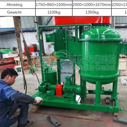
Afmeting
1750×860×1500mm
2000×1000×1670mm
2250×1
Gewicht
1100kg
1350kg
1