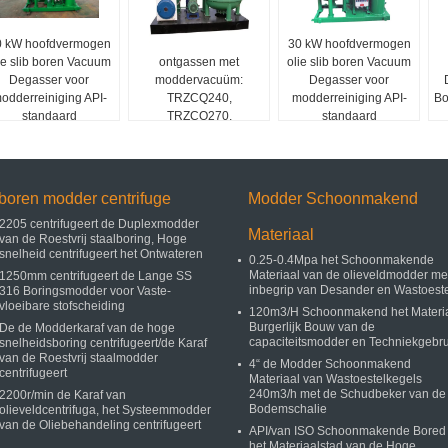
0 kW hoofdvermogen
Modellen voor het
30 kW hoofdvermogen
ie slib boren Vacuum
ontgassen met
olie slib boren Vacuum
Degasser voor
moddervacuüm:
Degasser voor
odderreiniging API-
TRZCQ240,
modderreiniging API-
Bo
standaard
TRZCQ270,
standaard
TRZCQ300,
TRZCQ360, TRZCQ420
boren modder centrifuge
Modder Schoonmakend
2205 centrifugeert de Duplexmodder
Materiaal
van de Roestvrij staalboring, Hoge
snelheid centrifugeert het Ontwateren
0.25-0.4Mpa het Schoonmakende
Materiaal van de olieveldmodder me
1250mm centrifugeert de Lange SS
inbegrip van Desander en Wastoest
316 Boringsmodder voor Vaste-
vloeibare stofscheiding
120m3/H Schoonmakend het Materi
Burgerlijk Bouw van de
De de Modderkaraf van de hoge
capaciteitsmodder en Techniekgebru
snelheidsboring centrifugeert/de Karaf
van de Roestvrij staalmodder
4“ de Modder Schoonmakend
centrifugeert
Materiaal van Wastoestelkegels
240m3/h met de Schudbeker van de
2200r/min de Karaf van
Bodemschalie
olieveldcentrifuga, het Systeemmodder
van de Oliebehandeling centrifugeert
API/van ISO Schoonmakende Bored
het Materiaalstad van de Hoge