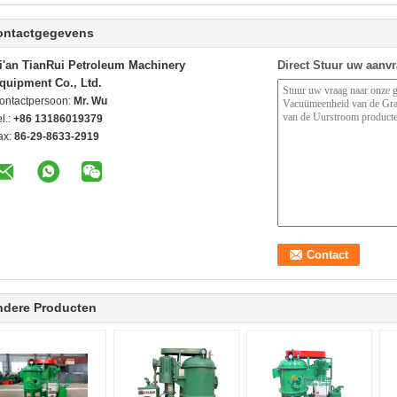
ontactgegevens
i'an TianRui Petroleum Machinery
Direct Stuur uw aanv
quipment Co., Ltd.
ontactpersoon:
Mr. Wu
l.:
+86 13186019379
ax:
86-29-8633-2919
ndere Producten