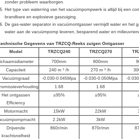
zonder probleem waarborgen.
Het type van waterring van het vacuümpompwerk is altijd bij een con
brandbare en explosieve gaszuiging.
De gas-water separator in vacuümontgasser vermijdt water en het gas
water aan de vacuümpomp leveren, besparend water en milieuvriend
technische Gegevens van TRZCQ-Reeks zuigen Ontgasser
Model
TRZCQ240
TRZCQ270
TR
ichaamsdiameter
700mm
800mm
9
Capaciteit
240 m ³ /h
270 m ³ /h
30
Vacuümgraad
-0.030-0.045Mpa
-0.030-0.050Mpa
-0.03
nsmissieverhouding
1.68
1.68
Het ontgassen
≥95%
≥95%
Efficiency
Motormacht
15kW
22kW
acuümpompmacht
2.2kW
3kW
Drijvende
860r/min
870r/min
87
krachtsnelheid