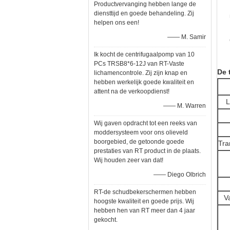
Productvervanging hebben lange de
diensttijd en goede behandeling. Zij
helpen ons een!
—— M. Samir
Ik kocht de centrifugaalpomp van 10
PCs TRSB8*6-12J van RT-Vaste
De 
lichamencontrole. Zij zijn knap en
hebben werkelijk goede kwaliteit en
attent na de verkoopdienst!
L
—— M. Warren
Wij gaven opdracht tot een reeks van
moddersysteem voor ons olieveld
boorgebied, de getoonde goede
Tra
prestaties van RT product in de plaats.
Wij houden zeer van dat!
—— Diego Olbrich
RT-de schudbekerschermen hebben
V
hoogste kwaliteit en goede prijs. Wij
hebben hen van RT meer dan 4 jaar
gekocht.