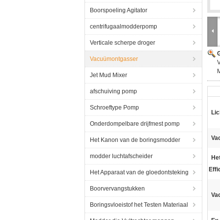
Boorspoeling Agitator
centrifugaalmodderpomp
Verticale scherpe droger
G
Vacuümontgasser
M
Jet Mud Mixer
afschuiving pomp
Schroeftype Pomp
Li
Onderdompelbare drijfmest pomp
Va
Het Kanon van de boringsmodder
modder luchtafscheider
He
Effi
Het Apparaat van de gloedontsteking
Boorvervangstukken
Va
Boringsvloeistof het Testen Materiaal