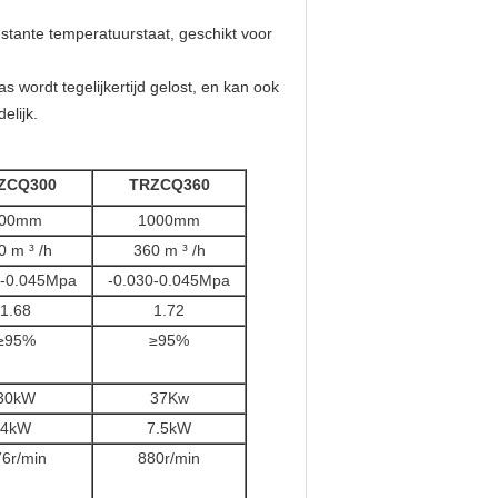
stante temperatuurstaat, geschikt voor
 wordt tegelijkertijd gelost, en kan ook
elijk.
ZCQ300
TRZCQ360
00mm
1000mm
0 m ³ /h
360 m ³ /h
0-0.045Mpa
-0.030-0.045Mpa
1.68
1.72
≥95%
≥95%
30kW
37Kw
4kW
7.5kW
6r/min
880r/min