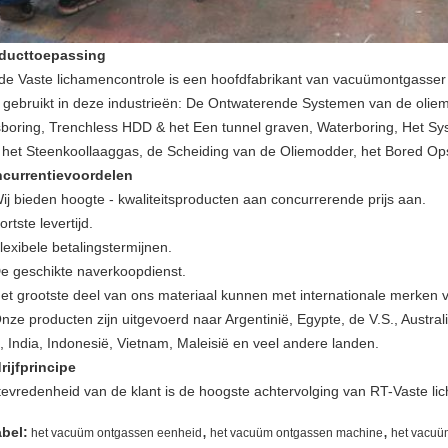
ducttoepassing
de Vaste lichamencontrole is een hoofdfabrikant van vacuümontgasse
d gebruikt in deze industrieën: De Ontwaterende Systemen van de oliem
boring, Trenchless HDD & het Een tunnel graven, Waterboring, Het Sy
 het Steenkoollaaggas, de Scheiding van de Oliemodder, het Bored Ops
currentievoordelen
ij bieden hoogte - kwaliteitsproducten aan concurrerende prijs aan.
ortste levertijd.
lexibele betalingstermijnen.
De geschikte naverkoopdienst.
Het grootste deel van ons materiaal kunnen met internationale merken v
Onze producten zijn uitgevoerd naar Argentinië, Egypte, de V.S., Austra
n, India, Indonesië, Vietnam, Maleisië en veel andere landen.
rijfprincipe
tevredenheid van de klant is de hoogste achtervolging van RT-Vaste li
,
,
abel:
het vacuüm ontgassen eenheid
het vacuüm ontgassen machine
het vacuü