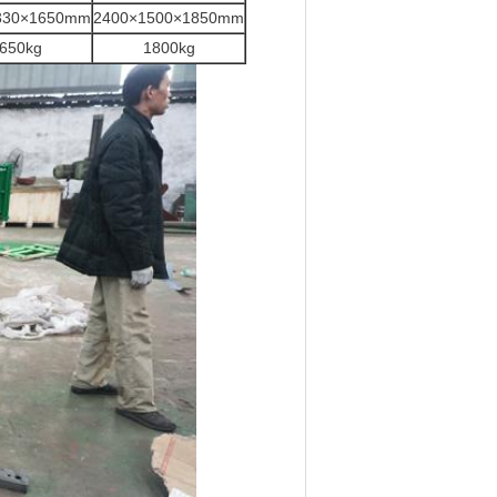
330×1650mm
2400×1500×1850mm
650kg
1800kg