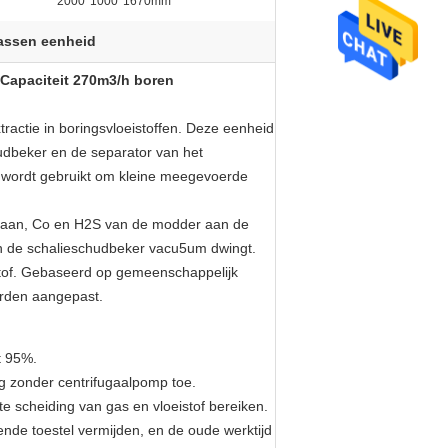
2000*1000*1670mm
assen eenheid
Capaciteit 270m3/h boren
ractie in boringsvloeistoffen.
Deze eenheid
udbeker en
de separator van
het
 wordt
gebruikt om kleine meegevoerde
.
ethaan, Co en H2S van de modder aan de
an de schalieschudbeker vacu5um dwingt.
stof. Gebaseerd op gemeenschappelijk
orden aangepast.
t 95%.
ng zonder centrifugaalpomp toe.
te scheiding van gas en vloeistof bereiken.
nde toestel vermijden, en de oude werktijd