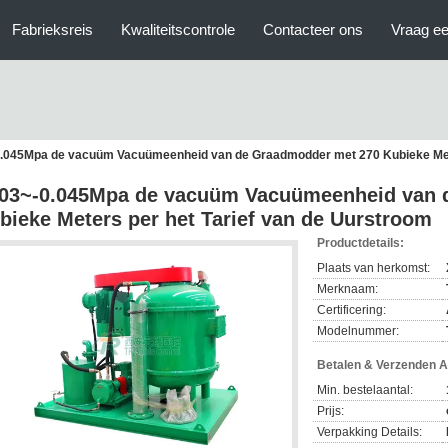
Fabrieksreis
Kwaliteitscontrole
Contacteer ons
Vraag ee
0.045Mpa de vacuüm Vacuümeenheid van de Graadmodder met 270 Kubieke Mete
.03~-0.045Mpa de vacuüm Vacuümeenheid van 
bieke Meters per het Tarief van de Uurstroom
Productdetails:
Plaats van herkomst:
Merknaam:
Certificering:
Modelnummer:
Betalen & Verzenden 
Min. bestelaantal:
Prijs:
Verpakking Details: