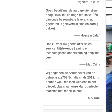
—— Nghiem Thic Hai
Goed bedrijf met de aardige dienst en
hoog - kwaliteit en hoge reputatie. Één
van onze betrouwbare leverancier,
goederen is geleverd in time en aardig
pakket.
—— Hossein Jafari
Dank u voor uw goede after-sales
service. Uitstekende training en
technologische ondersteuning helpt me
veel.
—— Mej. Crina
Wij beginnen de Schudbeker van de
gebruikstrzs703 Schalie sinds 2012, nu
hebben wij 8 reeksen werkend in het
olieveldplaats van onze klant, perfecte
machine met redelijke prijs.
—— S.A. Kazi