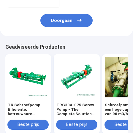
Doorgaan
Geadviseerde Producten
TR Schroefpomp:
TRG30A-075 Screw
Schroefpomp 
Efficiënte,
Pump - The
een hoge capac
betrouwbare
Complete Solution
van 90 m3/h v
verdringerpomp voor
For Stable And
olie- en gasbo
complexe media-
Efficient Fluid
Beste prijs
Beste prijs
Beste pri
overdracht
Transfer