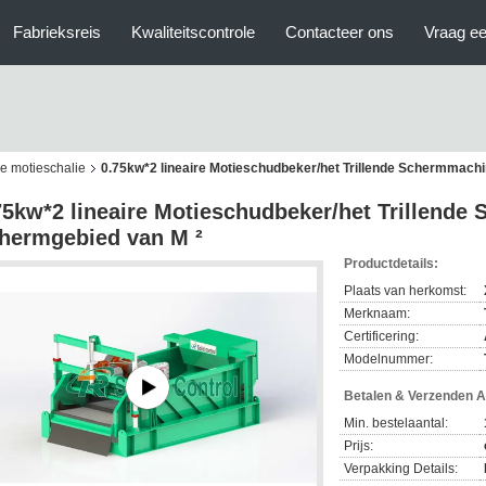
Fabrieksreis
Kwaliteitscontrole
Contacteer ons
Vraag ee
e motieschalie
0.75kw*2 lineaire Motieschudbeker/het Trillende Schermmachi
75kw*2 lineaire Motieschudbeker/het Trillende
hermgebied van M ²
Productdetails:
Plaats van herkomst:
Merknaam:
Certificering:
Modelnummer:
Betalen & Verzenden 
Min. bestelaantal:
Prijs:
Verpakking Details: