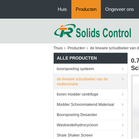
Huis
Producten
Ongeveer ons
Thuis
Producten
de lineaire schudbeker van d
ALLE PRODUCTEN
0.
Sc
boorspoeling systeem
de lineaire schudbeker van de
motieschalie
boren modder centrifuge
Modder Schoonmakend Materiaal
Boorspoeling Desander
Wastoestelhydrocycloon
Shale Shaker Screen