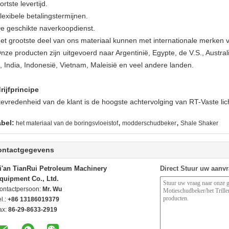
ortste levertijd.
lexibele betalingstermijnen.
De geschikte naverkoopdienst.
Het grootste deel van ons materiaal kunnen met internationale merken v
Onze producten zijn uitgevoerd naar Argentinië, Egypte, de V.S., Austr
n, India, Indonesië, Vietnam, Maleisië en veel andere landen.
rijfprincipe
tevredenheid van de klant is de hoogste achtervolging van RT-Vaste li
,
,
abel:
het materiaal van de boringsvloeistof
modderschudbeker
Shale Shaker
ontactgegevens
i'an TianRui Petroleum Machinery
Direct Stuur uw aanv
quipment Co., Ltd.
ontactpersoon:
Mr. Wu
l.:
+86 13186019379
ax:
86-29-8633-2919