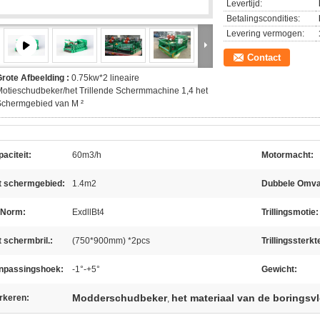
Levertijd:
Betalingscondities:
Levering vermogen:
Contact
rote Afbeelding :
0.75kw*2 lineaire
otieschudbeker/het Trillende Schermmachine 1,4 het
Schermgebied van M ²
aciteit:
60m3/h
Motormacht:
t schermgebied:
1.4m2
Dubbele Omva
 Norm:
ExdllBt4
Trillingsmotie:
 schermbril.:
(750*900mm) *2pcs
Trillingssterkt
npassingshoek:
-1°-+5°
Gewicht:
Modderschudbeker
het materiaal van de boringsvl
rkeren:
,