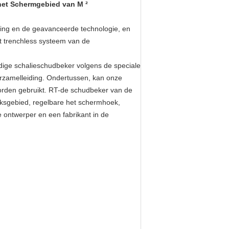
het Schermgebied van M ²
ring en de geavanceerde technologie, en
et trenchless systeem van de
dige schalieschudbeker volgens de speciale
erzamelleiding. Ondertussen, kan onze
orden gebruikt. RT-de schudbeker van de
oeksgebied, regelbare het schermhoek,
e ontwerper en een fabrikant in de