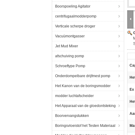
Boorspoeling Agitator
centrifugaalmodderpomp
Verticale scherpe droger
G
Vacuümontgasser
M
Jet Mud Mixer
afschuiving pomp
Cap
Schroeftype Pomp
Onderdompelbare drijfmest pomp
He
Het Kanon van de boringsmodder
Ex
modder luchtafscheider
Het
Het Apparaat van de gloedontsteking
Aa
Boorvervangstukken
Boringsvloeistof het Testen Materiaal
Ma