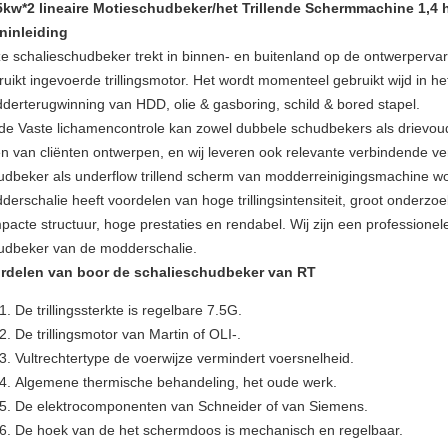
5kw*2 lineaire Motieschudbeker/het Trillende Schermmachine 1,4 
ninleiding
e schalieschudbeker trekt in binnen- en buitenland op de ontwerperva
ruikt ingevoerde trillingsmotor. Het wordt momenteel gebruikt wijd in h
derterugwinning van HDD, olie & gasboring, schild & bored stapel.
de Vaste lichamencontrole kan zowel dubbele schudbekers als drievou
en van cliënten ontwerpen, en wij leveren ook relevante verbindende v
udbeker als underflow trillend scherm van modderreinigingsmachine w
derschalie heeft voordelen van hoge trillingsintensiteit, groot onderz
pacte structuur, hoge prestaties en rendabel. Wij zijn een professionel
udbeker van de modderschalie.
rdelen van boor de schalieschudbeker van RT
De trillingssterkte is regelbare 7.5G.
De trillingsmotor van Martin of OLI-.
Vultrechtertype de voerwijze vermindert voersnelheid.
Algemene thermische behandeling, het oude werk.
De elektrocomponenten van Schneider of van Siemens.
De hoek van de het schermdoos is mechanisch en regelbaar.