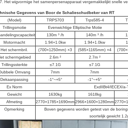
Het wigvormige het samenpersenapparaat vergemakkelijkt snelle ve
hnische Gegevens van Boor de Schalieschudbeker van RT
(Model)
TRPS703
Trps585-4
T
Trillingsmotie
Evenwichtige Elliptische Motie
andelingscapaciteit
130m ³ /h
140m ³ /h
1
Motormacht
1.94+1.0kw
1.94+1.0kw
Het schermbril.
(700×1250mm) ×3
(585×1165mm) ×4
(700
et schermgebied
2.6m ²
2.7m ²
Trillingssterkte
≤7.1G
≤7.1G
Dubbele Omvang
7mm
7mm
Dekaanpassing
-1°~+5°
-1°~+5°
Ex Norm
ExdIIBt4/IECEX/a
Gewicht
1630kg
1618kg
Afmeting
2770×1785×1690mm
2966×1600×1280mm
2770×
Opmerking
Boven gegevens worden getest van de borings
soortelijk gewicht 1.