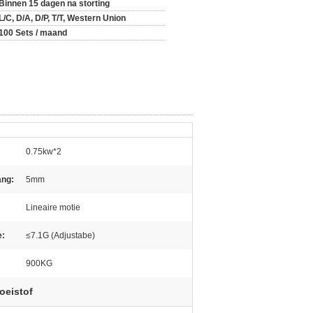
Binnen 15 dagen na storting
L/C, D/A, D/P, T/T, Western Union
100 Sets / maand
0.75kw*2
ng:
5mm
Lineaire motie
e:
≤7.1G (Adjustabe)
900KG
oeistof