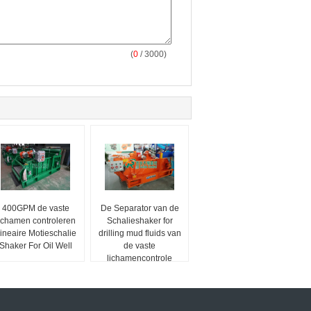
(
0
/ 3000)
400GPM de vaste
De Separator van de
ichamen controleren
Schalieshaker for
ineaire Motieschalie
drilling mud fluids van
Shaker For Oil Well
de vaste
lichamencontrole