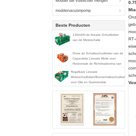
Modder die Vultrechter mengen
0.7
Mia
moddervacuümpomp
Onz
geb
Beste Producten
mod
130m3/H de lineaire Schudbeker
RT-
van de Motieschalie
eis
sch
Grote de Schalieschudbeker van de
Capaciteits Lineaire Motie voor
mod
Horizontale de Richtingsboring van
com
Trenchless
Regelbare Lineaire
sch
Motieschudbeker/Boorschalieschudbeker
Voo
voor Olie en Gasindustrie