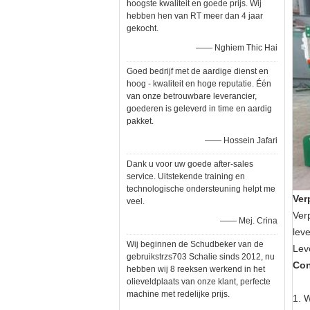
hoogste kwaliteit en goede prijs. Wij
hebben hen van RT meer dan 4 jaar
gekocht.
—— Nghiem Thic Hai
Goed bedrijf met de aardige dienst en
hoog - kwaliteit en hoge reputatie. Één
van onze betrouwbare leverancier,
goederen is geleverd in time en aardig
pakket.
—— Hossein Jafari
Dank u voor uw goede after-sales
service. Uitstekende training en
technologische ondersteuning helpt me
Ver
veel.
Ver
—— Mej. Crina
leve
Wij beginnen de Schudbeker van de
Leve
gebruikstrzs703 Schalie sinds 2012, nu
Con
hebben wij 8 reeksen werkend in het
olieveldplaats van onze klant, perfecte
machine met redelijke prijs.
1. 