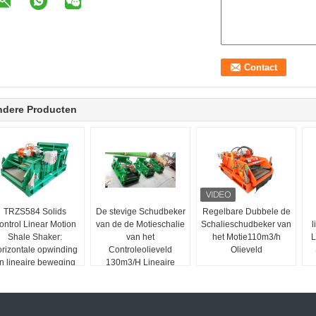
ndere Producten
TRZS584 Solids
De stevige Schudbeker
Regelbare Dubbele de
ontrol Linear Motion
van de de Motieschalie
Schalieschudbeker van
l
Shale Shaker:
van het
het Motie110m3/h
L
orizontale opwinding
Controleolieveld
Olieveld
n lineaire beweging
130m3/H Lineaire