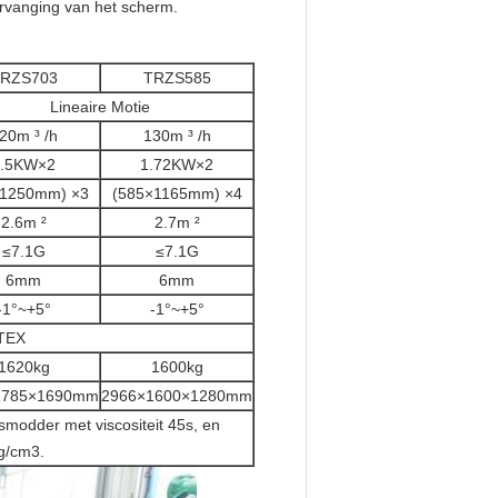
rvanging van het scherm.
RZS703
TRZS585
Lineaire Motie
20m ³ /h
130m ³ /h
1.5KW×2
1.72KW×2
×1250mm) ×3
(585×1165mm) ×4
2.6m ²
2.7m ²
≤7.1G
≤7.1G
6mm
6mm
-1°~+5°
-1°~+5°
-TEX
1620kg
1600kg
1785×1690mm
2966×1600×1280mm
modder met viscositeit 45s, en
2g/cm3.