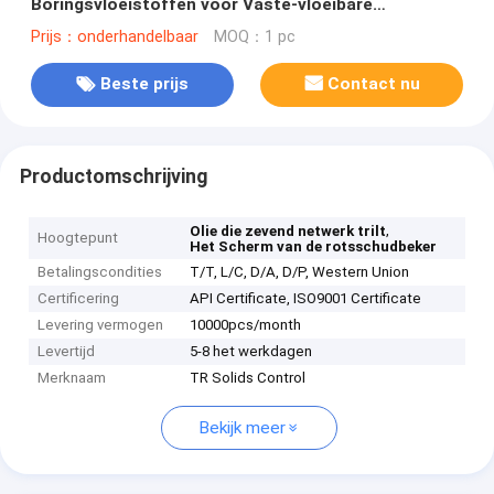
Boringsvloeistoffen voor Vaste-vloeibare
stofscheiding
Prijs：onderhandelbaar
MOQ：1 pc
Beste prijs
Contact nu
Productomschrijving
,
Olie die zevend netwerk trilt
Hoogtepunt
Het Scherm van de rotsschudbeker
Betalingscondities
T/T, L/C, D/A, D/P, Western Union
Certificering
API Certificate, ISO9001 Certificate
Levering vermogen
10000pcs/month
Levertijd
5-8 het werkdagen
Merknaam
TR Solids Control
Bekijk meer