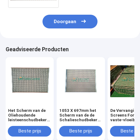
stofscheiding
Doorgaan
Geadviseerde Producten
Het Scherm van de
1053 X 697mm het
De Vervanging Mes
Oliehoudende
Scherm van de de
Screens For van de
leisteenschudbeker
Schalieschudbeker
vaste-vloeibar
voor goed Plank Flo -
van het Staalkader
stofscheiding
Schudbeker van Lijn
API325
Reeksschudbe
Beste prijs
Beste prijs
Beste pri
de Schonere Schalie
503