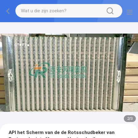
2
/
3
API het Scherm van de de Rotsschudbeker van