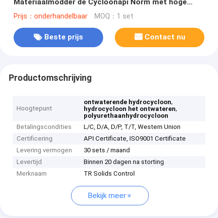
Materiaalmodder de Cycloonapi Norm met hoge
weerstand
Prijs：onderhandelbaar
MOQ：1 set
Beste prijs
Contact nu
Productomschrijving
,
ontwaterende hydrocycloon
Hoogtepunt
,
hydrocycloon het ontwateren
polyurethaanhydrocycloon
Betalingscondities
L/C, D/A, D/P, T/T, Western Union
Certificering
API Certificate, ISO9001 Certificate
Levering vermogen
30 sets / maand
Levertijd
Binnen 20 dagen na storting
Merknaam
TR Solids Control
Bekijk meer