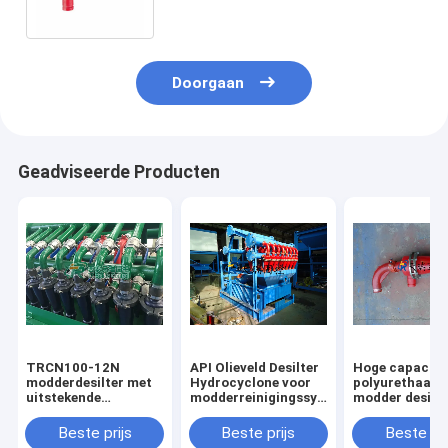
Norm met hoge weerstand
Doorgaan
Geadviseerde Producten
TRCN100-12N
API Olieveld Desilter
Hoge capacite
modderdesilter met
Hydrocyclone voor
polyurethaan
uitstekende
modderreinigingssysteem
modder desilte
hydrocyclonen en 4
1950kg Gewicht
olie-gas boren
kW motor
15 - 47um snij
Beste prijs
Beste prijs
Beste pri