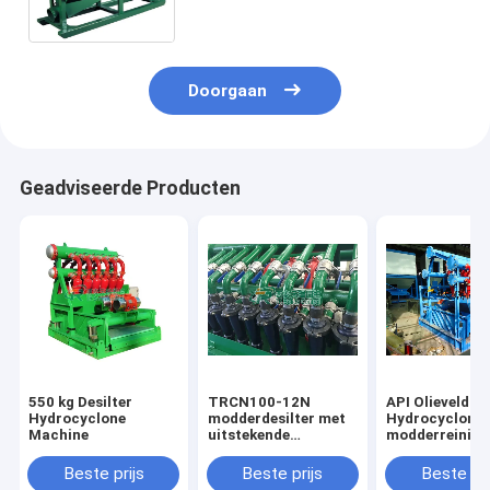
Hydrocycloonvaste lichamen de
Controlemateriaal
Doorgaan
Geadviseerde Producten
550 kg Desilter
TRCN100-12N
API Olieveld De
Hydrocyclone
modderdesilter met
Hydrocyclone 
Machine
uitstekende
modderreinigi
hydrocyclonen en 4
1950kg Gewic
kW motor
Beste prijs
Beste prijs
Beste pri