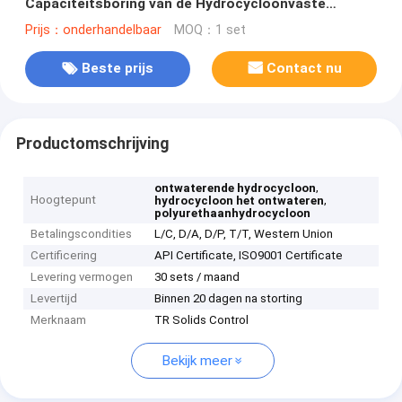
Capaciteitsboring van de Hydrocycloonvaste
lichamen de Controlemateriaal
Prijs：onderhandelbaar
MOQ：1 set
Beste prijs
Contact nu
Productomschrijving
,
ontwaterende hydrocycloon
Hoogtepunt
,
hydrocycloon het ontwateren
polyurethaanhydrocycloon
Betalingscondities
L/C, D/A, D/P, T/T, Western Union
Certificering
API Certificate, ISO9001 Certificate
Levering vermogen
30 sets / maand
Levertijd
Binnen 20 dagen na storting
Merknaam
TR Solids Control
Bekijk meer