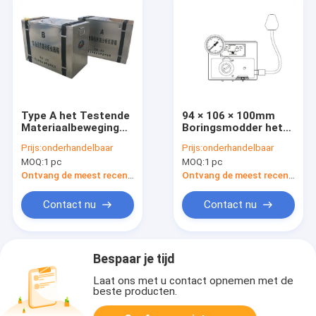
Type A het Testende
94 × 106 × 100mm
Materiaalbeweging
Boringsmodder het
van de
Testen
Prijs:
onderhandelbaar
Prijs:
onderhandelbaar
Boringsmodder
Materiaalverwarmer
MOQ:
1 pc
MOQ:
1 pc
buigzaam met znn-
voor 6
D6/gj-3s
Snelheidsviscositeitsme
Ontvang de meest recente Prijs
Ontvang de meest recente Prijs
Contact nu
Contact nu
Bespaar je tijd
Laat ons met u contact opnemen met de
beste producten.