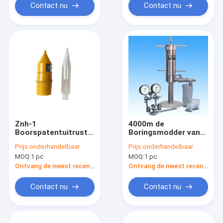
Contact nu
Contact nu
Znh-1
4000m de
Boorspatentuitrusting
Boringsmodder van
200 Mesh-
het Vatvolume het
Prijs:
onderhandelbaar
Prijs:
onderhandelbaar
filtratiescherm voor
Testen Materiaal
MOQ:
1 pc
MOQ:
1 pc
zandinhoud
voor Verloren
Omloop Materiële
Ontvang de meest recente Prijs
Ontvang de meest recente Prijs
Test
Contact nu
Contact nu