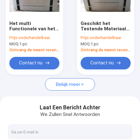
Fabrieksreis
Kwaliteitscontrole
Het multi
Geschikt het
Functionele van het
Testende Materiaalb
Contacteer ons
het Testende
van de
Prijs:
onderhandelbaar
Prijs:
onderhandelbaar
Materiaalgebied van
Boringsvloeistof met
MOQ:
1 pc
MOQ:
1 pc
de Boringsvloeistof
Roestvrij staalgeval
Nieuws
van de het
Ontvang de meest recente Prijs
Ontvang de meest recente Prijs
Wateranalysator
Type van D
Verzoek om een Citaat
Contact nu
Contact nu
VR
Bekijk meer
boorspoeling systeem
Laat Een Bericht Achter
We Zullen Snel Antwoorden
de lineaire schudbeker van de motieschalie
boren modder centrifuge