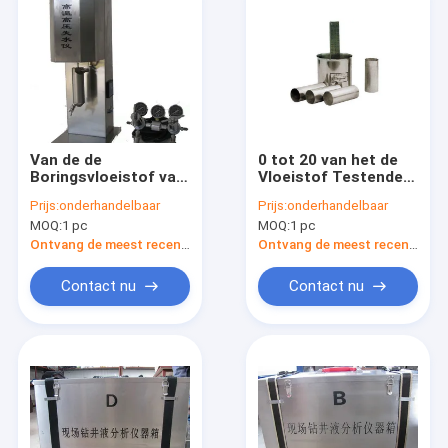
Van de de
0 tot 20 van het de
Boringsvloeistof van
Vloeistof Testende
het filtratietarief de
Materiaal van de
Prijs:
onderhandelbaar
Prijs:
onderhandelbaar
Pers van de het
Paboring Meter van
MOQ:
1 pc
MOQ:
1 pc
Testende
de de Oprichtings
Materiaalggs71 Hthp
Scherende Kracht
Ontvang de meest recente Prijs
Ontvang de meest recente Prijs
Filtratie
Contact nu
Contact nu
Huis
Producten
Ongeveer ons