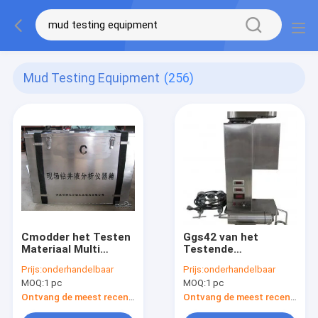
Mud Testing Equipment
(256)
Cmodder het Testen
Ggs42 van het
Materiaal Multi
Testende
Functionele/Uitvoerige
Materiaalhthp van de
Prijs:
onderhandelbaar
Prijs:
onderhandelbaar
het Koppelen
Boringsmodder de
MOQ:
1 pc
MOQ:
1 pc
Analysator
Filterpers voor
Filtratietarief
Ontvang de meest recente Prijs
Ontvang de meest recente Prijs