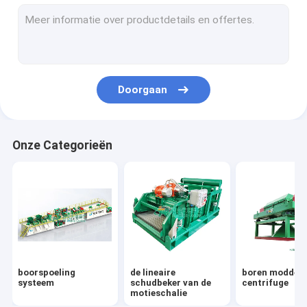
Modder Schoonmakend Materiaal
Boorspoeling Desander
Wastoestelhydrocycloon
Doorgaan
Shale Shaker Screen
Boorspoeling Agitator
Onze Categorieën
centrifugaalmodderpomp
Verticale scherpe droger
Vacuümontgasser
Jet Mud Mixer
boorspoeling
de lineaire
boren modder
afschuiving pomp
systeem
schudbeker van de
centrifuge
motieschalie