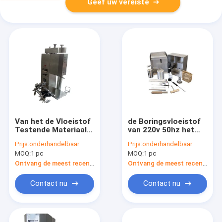
Geef uw vereiste
Van het de Vloeistof
de Boringsvloeistof
Testende Materiaal
van 220v 50hz het
van de Hthpboring
Testen de
Prijs:
onderhandelbaar
Prijs:
onderhandelbaar
van de het
Modderretort van
MOQ:
1 pc
MOQ:
1 pc
Dynamische
Materiaalzng voor de
filterpers 22.6cm2 de
Fractie van het
Ontvang de meest recente Prijs
Ontvang de meest recente Prijs
Filtratiegebied
Moddervolume
Contact nu
Contact nu