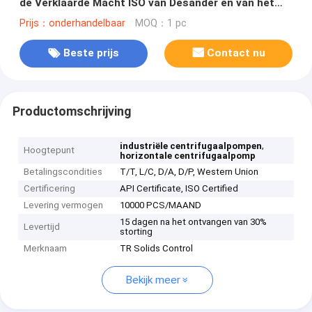
de Verklaarde Macht ISO van Desander en van het
Wastoestel 30kw
Prijs：onderhandelbaar
MOQ：1 pc
Beste prijs
Contact nu
Productomschrijving
,
industriële centrifugaalpompen
Hoogtepunt
horizontale centrifugaalpomp
Betalingscondities
T/T, L/C, D/A, D/P, Western Union
Certificering
API Certificate, ISO Certified
Levering vermogen
10000 PCS/MAAND
15 dagen na het ontvangen van 30%
Levertijd
storting
Merknaam
TR Solids Control
Bekijk meer