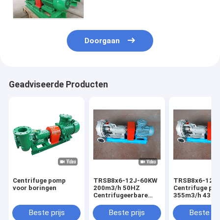
Desander en van het
Wastoestel 30kw
Doorgaan
Geadviseerde Producten
Centrifuge pomp
TRSB8x6-12J-60KW
TRSB8x6-12J
voor boringen
200m3/h 50HZ
Centrifuge po
Centrifugeerbare
355m3/h 43m L
modderpomp
63% Efficiëntie
NPSH
Beste prijs
Beste prijs
Beste pri