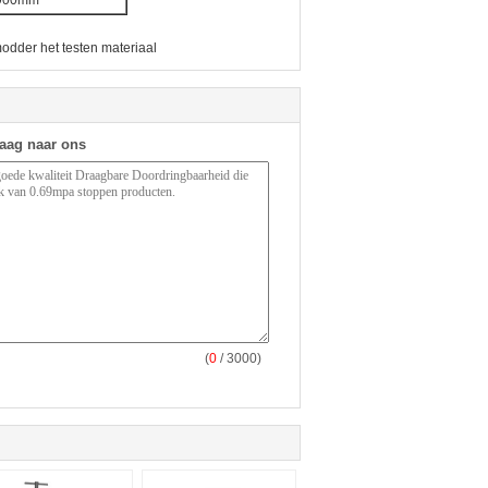
odder het testen materiaal
raag naar ons
(
0
/ 3000)