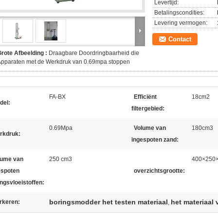
Levertijd:
Betalingscondities:
Levering vermogen:
Contact
rote Afbeelding :
Draagbare Doordringbaarheid die
Apparaten met de Werkdruk van 0.69mpa stoppen
FA-BX
Efficiënt
18cm2
del:
filtergebied:
0.69Mpa
Volume van
180cm3
rkdruk:
ingespoten zand:
lume van
250 cm3
400×250
espoten
overzichtsgrootte:
ngsvloeistoffen:
boringsmodder het testen materiaal
het materiaal 
rkeren:
,