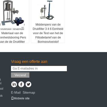
De multi van het de
Middenpers van de
Vloeistof Testende
Drukfilter 3 4 6 Eenheid
Materiaal van de
voor de Test van het de
enheidsboring Pers
Filtratietarief van de
van de de Drukfilter
Boringsvloeistof
Midden
Vraag een offerte aan
Verzend
t
el
aal
E-Mail
Sitemap
|
ik
Mobiele site