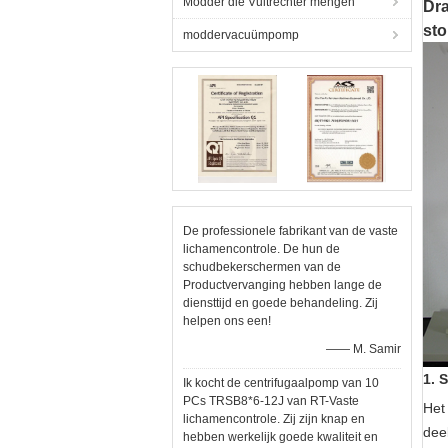
Modder die Vultrechter mengen
Dra
st
moddervacuümpomp
De professionele fabrikant van de vaste
lichamencontrole. De hun de
schudbekerschermen van de
Productvervanging hebben lange de
diensttijd en goede behandeling. Zij
helpen ons een!
—— M. Samir
1. 
Ik kocht de centrifugaalpomp van 10
PCs TRSB8*6-12J van RT-Vaste
Het
lichamencontrole. Zij zijn knap en
dee
hebben werkelijk goede kwaliteit en