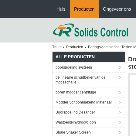
Huis
Producten
Ongeveer ons
Thuis
Producten
Boringsvloeistof het Testen M
ALLE PRODUCTEN
Dr
st
boorspoeling systeem
de lineaire schudbeker van de
motieschalie
boren modder centrifuge
Modder Schoonmakend Materiaal
Boorspoeling Desander
Wastoestelhydrocycloon
Shale Shaker Screen