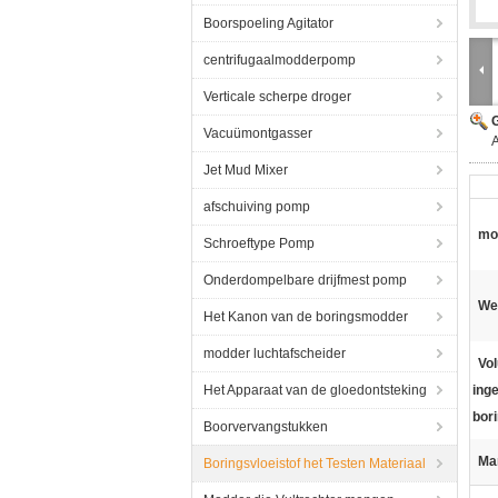
Boorspoeling Agitator
centrifugaalmodderpomp
Verticale scherpe droger
G
Vacuümontgasser
Jet Mud Mixer
afschuiving pomp
mo
Schroeftype Pomp
Onderdompelbare drijfmest pomp
We
Het Kanon van de boringsmodder
modder luchtafscheider
Vo
Het Apparaat van de gloedontsteking
ing
bori
Boorvervangstukken
Ma
Boringsvloeistof het Testen Materiaal