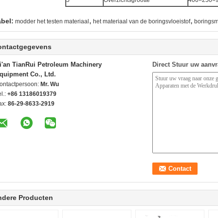
,
,
abel:
modder het testen materiaal
het materiaal van de boringsvloeistof
boringsm
ontactgegevens
i'an TianRui Petroleum Machinery
Direct Stuur uw aanv
quipment Co., Ltd.
ontactpersoon:
Mr. Wu
l.:
+86 13186019379
ax:
86-29-8633-2919
ndere Producten