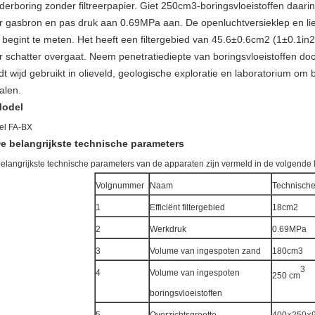
inderboring zonder filtreerpapier. Giet 250cm3-boringsvloeistoffen daa
r gasbron en pas druk aan 0.69MPa aan. De openluchtversieklep en liet
 begint te meten. Het heeft een filtergebied van 45.6±0.6cm2 (1±0.1in2
r schatter overgaat. Neem penetratiediepte van boringsvloeistoffen doo
t wijd gebruikt in olieveld, geologische exploratie en laboratorium om 
alen.
odel
el FA-BX
e belangrijkste technische parameters
elangrijkste technische parameters van de apparaten zijn vermeld in de volgende li
Volgnummer
Naam
Technische
1
Efficiënt filtergebied
18cm2
2
Werkdruk
0.69MPa
3
Volume van ingespoten zand
180cm3
3
4
Volume van ingespoten
250 cm
boringsvloeistoffen
5
Overzichtsgrootte
400×250×