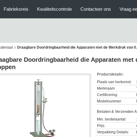
Fabrieksreis
Kwaliteitscontrole
Contacteer ons
Vraag ee
ateriaal
Draagbare Doordringbaarheid die Apparaten met de Werkdruk van 
aagbare Doordringbaarheid die Apparaten met
oppen
Productdetails:
Plaats van herkomst:
Merknaam:
Certificering:
Modelnummer:
Betalen & Verzenden 
Min. bestelaantal:
Prijs:
Verpakking Details: