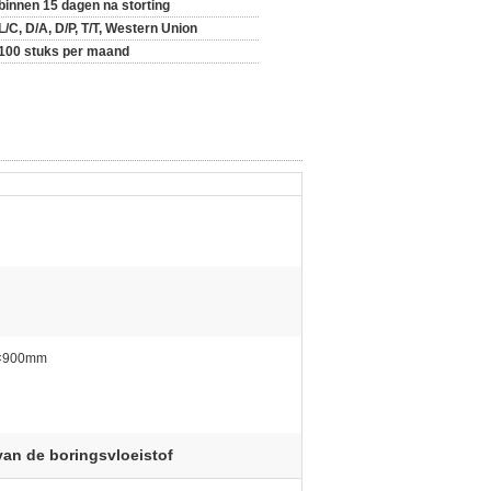
binnen 15 dagen na storting
L/C, D/A, D/P, T/T, Western Union
100 stuks per maand
×900mm
van de boringsvloeistof