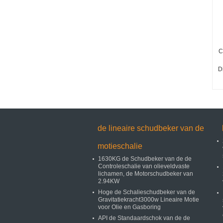
C
D
de lineaire schudbeker van de
motieschalie
1630KG de Schudbeker van de de
Controleschalie van olieveldvaste
lichamen, de Motorschudbeker van
2.94KW
Hoge de Schalieschudbeker van de
Gravitatiekracht3000w Lineaire Motie
voor Olie en Gasboring
API de Standaardschok van de de