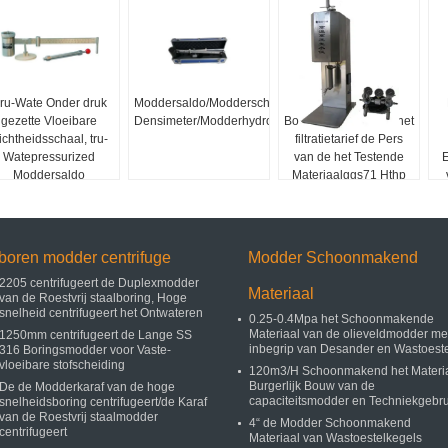
ru-Wate Onder druk
Moddersaldo/Modderschaal/Vloeibare
Van de de
gezette Vloeibare
Densimeter/Modderhydrometer
Boringsvloeistof van het
ichtheidsschaal, tru-
filtratietarief de Pers
Watepressurized
van de het Testende
E
Moddersaldo
Materiaalggs71 Hthp
Filtratie
boren modder centrifuge
Modder Schoonmakend
2205 centrifugeert de Duplexmodder
Materiaal
van de Roestvrij staalboring, Hoge
snelheid centrifugeert het Ontwateren
0.25-0.4Mpa het Schoonmakende
Materiaal van de olieveldmodder me
1250mm centrifugeert de Lange SS
inbegrip van Desander en Wastoest
316 Boringsmodder voor Vaste-
vloeibare stofscheiding
120m3/H Schoonmakend het Materi
Burgerlijk Bouw van de
De de Modderkaraf van de hoge
capaciteitsmodder en Techniekgebru
snelheidsboring centrifugeert/de Karaf
van de Roestvrij staalmodder
4“ de Modder Schoonmakend
centrifugeert
Materiaal van Wastoestelkegels