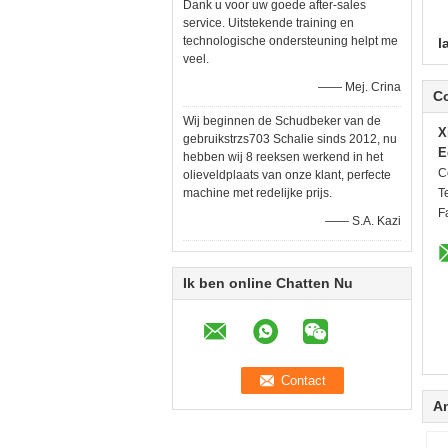
Dank u voor uw goede after-sales
service. Uitstekende training en
technologische ondersteuning helpt me
l
veel.
—— Mej. Crina
C
Wij beginnen de Schudbeker van de
X
gebruikstrzs703 Schalie sinds 2012, nu
E
hebben wij 8 reeksen werkend in het
C
olieveldplaats van onze klant, perfecte
machine met redelijke prijs.
Te
F
—— S.A. Kazi
Ik ben online Chatten Nu
A