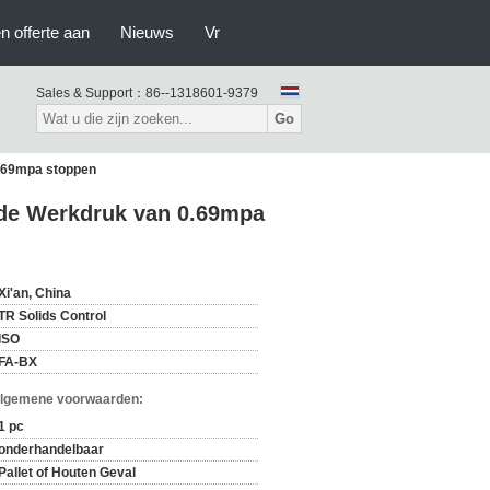
n offerte aan
Nieuws
Vr
Sales & Support：
86--1318601-9379
Go
0.69mpa stoppen
 de Werkdruk van 0.69mpa
Xi'an, China
TR Solids Control
ISO
FA-BX
Algemene voorwaarden:
1 pc
onderhandelbaar
Pallet of Houten Geval