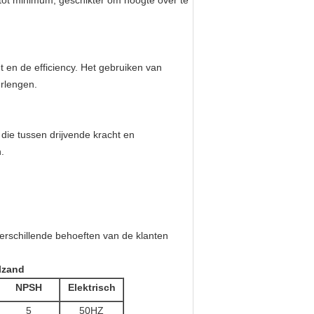
 tot minimum, geschikter om hoogte over te
t en de efficiency. Het gebruiken van
erlengen.
die tussen drijvende kracht en
.
rschillende behoeften van de klanten
lzand
NPSH
Elektrisch
5
50HZ