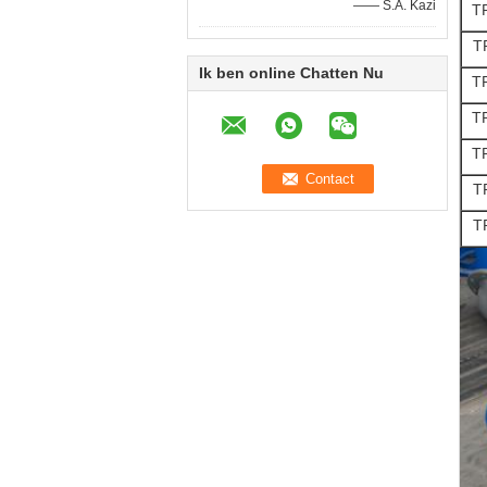
—— S.A. Kazi
T
T
Ik ben online Chatten Nu
T
T
T
T
T