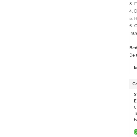
3. F
4. 
5. 
6. 
Ira
Bed
De 
l
C
X
E
C
Te
F