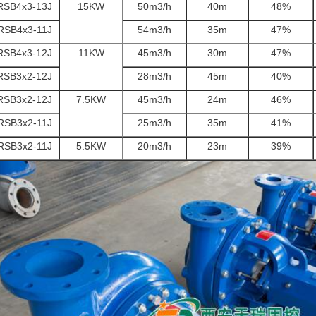
RSB4x3-13J
15KW
50m3/h
40m
48%
RSB4x3-11J
54m3/h
35m
47%
RSB4x3-12J
11KW
45m3/h
30m
47%
RSB3x2-12J
28m3/h
45m
40%
RSB3x2-12J
7.5KW
45m3/h
24m
46%
RSB3x2-11J
25m3/h
35m
41%
RSB3x2-11J
5.5KW
20m3/h
23m
39%