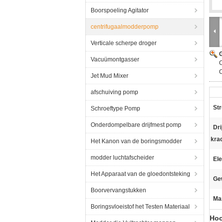
Boorspoeling Agitator
centrifugaalmodderpomp
Verticale scherpe droger
G
Vacuümontgasser
Jet Mud Mixer
afschuiving pomp
Str
Schroeftype Pomp
Onderdompelbare drijfmest pomp
Dr
kra
Het Kanon van de boringsmodder
modder luchtafscheider
El
Het Apparaat van de gloedontsteking
Ge
Boorvervangstukken
Ma
Boringsvloeistof het Testen Materiaal
Hoo