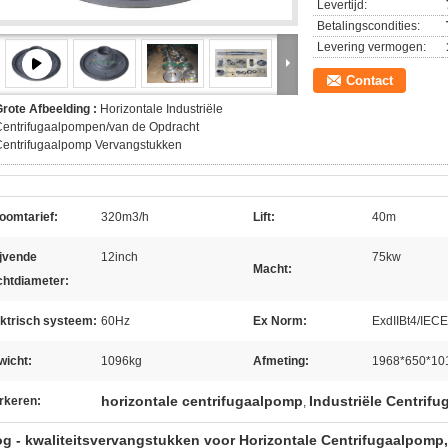
Levertijd:
Betalingscondities:
Levering vermogen:
Contact
rote Afbeelding :
Horizontale Industriële
Centrifugaalpompen/van de Opdracht
Centrifugaalpomp Vervangstukken
oomtarief:
320m3/h
Lift:
40m
ijvende
12inch
75kw
Macht:
chtdiameter:
ektrisch systeem:
60Hz
Ex Norm:
ExdIIBt4/IEC
wicht:
1096kg
Afmeting:
1968*650*1
horizontale centrifugaalpomp
Industriële Centrif
rkeren:
,
g - kwaliteitsvervangstukken voor Horizontale Centrifugaalpomp