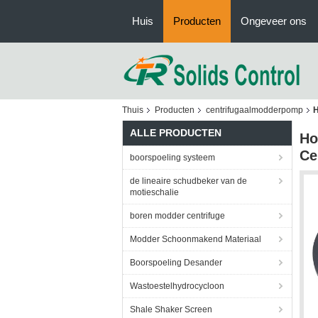
Huis
Producten
Ongeveer ons
Thuis
Producten
centrifugaalmodderpomp
H
ALLE PRODUCTEN
Ho
Ce
boorspoeling systeem
de lineaire schudbeker van de
motieschalie
boren modder centrifuge
Modder Schoonmakend Materiaal
Boorspoeling Desander
Wastoestelhydrocycloon
Shale Shaker Screen