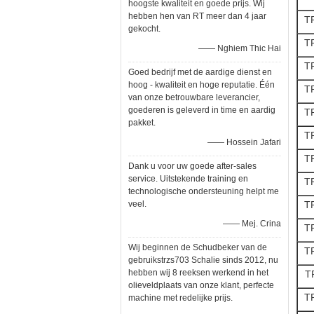
hoogste kwaliteit en goede prijs. Wij
hebben hen van RT meer dan 4 jaar
T
gekocht.
T
—— Nghiem Thic Hai
T
Goed bedrijf met de aardige dienst en
hoog - kwaliteit en hoge reputatie. Één
T
van onze betrouwbare leverancier,
goederen is geleverd in time en aardig
T
pakket.
T
—— Hossein Jafari
T
Dank u voor uw goede after-sales
service. Uitstekende training en
T
technologische ondersteuning helpt me
veel.
T
—— Mej. Crina
T
Wij beginnen de Schudbeker van de
T
gebruikstrzs703 Schalie sinds 2012, nu
hebben wij 8 reeksen werkend in het
T
olieveldplaats van onze klant, perfecte
T
machine met redelijke prijs.