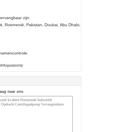
ervangbaar zijn.
lië, Roemenië, Pakistan, Doubai, Abu Dhabi,
chamencontrole.
trifugaalpomp
raag naar ons