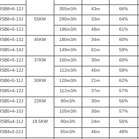
RSB8×6-12J
355m3/h
43m
66%
RSB8×6-13J
55KW
290m3/h
33m
64%
RSB6×5-12J
196m3/h
48m
61%
RSB6×5-13J
45KW
180m3/h
34m
60%
RSB5×4-14J
149m3/h
61m
58%
RSB6×5-12J
37KW
160m3/h
30m
60%
RSB5×4-12J
112m3/h
45m
58%
RSB6×5-11J
30KW
120m3/h
21m
62%
RSB5×4-12J
112m3/h
37m
57%
RSB5×4-12J
22KW
90m3/h
30m
56%
RSB5×4-10J
105m3/h
30m
57%
RSB5x4-11J
18.5KW
90m3/h
24m
56%
RSB4x3-12J
55m3/h
46m
48%