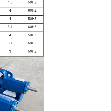
4.5
50HZ
4
60HZ
4
50HZ
3.1
60HZ
4
50HZ
3.1
60HZ
3
50HZ