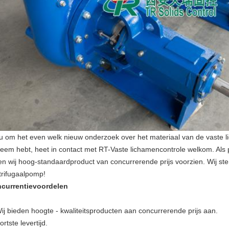
 u om het even welk nieuw onderzoek over het materiaal van de vast
teem hebt, heet in contact met RT-Vaste lichamencontrole welkom. Als pr
len wij hoog-standaardproduct van concurrerende prijs voorzien. Wij 
trifugaalpomp!
currentievoordelen
Wij bieden hoogte - kwaliteitsproducten aan concurrerende prijs aan.
ortste levertijd.