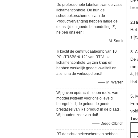
De 
De professionele fabrikant van de vaste
bre
lichamencontrole. De hun de
schudbekerschermen van de
Productvervanging hebben lange de
2.H
diensttijd en goede behandeling. Zij
Het
helpen ons een!
sli
—— M. Samir
Ik kocht de centrifugaalpomp van 10
3. 
PCs TRSB8*6-12J van RT-Vaste
De 
lichamencontrole. Zij zijn knap en
mec
hebben werkelijk goede kwaliteit en
attent na de verkoopdienst!
4. 
Het
—— M. Warren
Wij gaven opdracht tot een reeks van
5. 
moddersysteem voor ons olieveld
Een
boorgebied, de getoonde goede
prestaties van RT product in de plaats.
vol
Wij houden zeer van dat!
Tec
—— Diego Olbrich
RT-de schudbekerschermen hebben
T