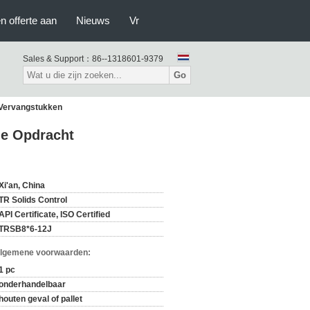
n offerte aan
Nieuws
Vr
Sales & Support：
86--1318601-9379
Go
 Vervangstukken
de Opdracht
Xi'an, China
TR Solids Control
API Certificate, ISO Certified
TRSB8*6-12J
Algemene voorwaarden:
1 pc
onderhandelbaar
houten geval of pallet