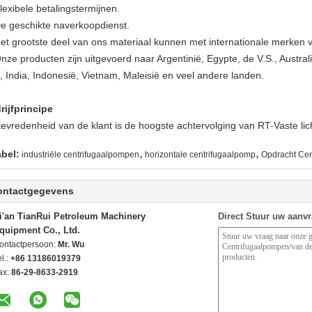
lexibele betalingstermijnen.
De geschikte naverkoopdienst.
Het grootste deel van ons materiaal kunnen met internationale merken v
Onze producten zijn uitgevoerd naar Argentinië, Egypte, de V.S., Austra
n, India, Indonesië, Vietnam, Maleisië en veel andere landen.
rijfprincipe
tevredenheid van de klant is de hoogste achtervolging van RT-Vaste li
,
,
abel:
industriële centrifugaalpompen
horizontale centrifugaalpomp
Opdracht Cen
ontactgegevens
i'an TianRui Petroleum Machinery
Direct Stuur uw aanv
quipment Co., Ltd.
ontactpersoon:
Mr. Wu
l.:
+86 13186019379
ax:
86-29-8633-2919