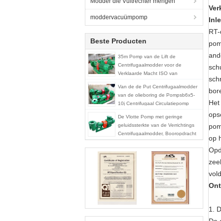
Modder die Vultrechter mengen
Ver
moddervacuümpomp
Inl
RT-
Beste Producten
pom
and
35m Pomp van de Lift de
Centrifugaalmodder voor de
sch
Verklaarde Macht ISO van
sch
Desander en van het Wastoestel
Van de de Put Centrifugaalmodder
bor
30kw
van de olieboring de Pompsb6x5-
Het
10j Centrifugaal Circulatiepomp
ops
De Vlotte Pomp met geringe
geluidssterkte van de Verrichtings
pom
Centrifugaalmodder, Booropdracht
op 
Centrifugaalpomp
Opd
zee
vol
Ont
1. 