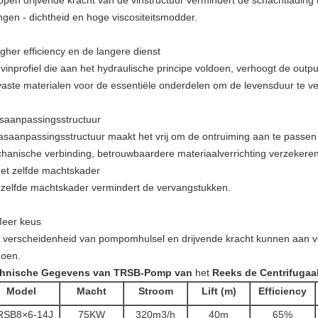
open drijvende kracht van de vinstructuur vermindert de schachtlading
ngen - dichtheid en hoge viscositeitsmodder.
igher efficiency en de langere dienst
 vinprofiel die aan het hydraulische principe voldoen, verhoogt de outpu
jtvaste materialen voor de essentiële onderdelen om de levensduur te v
Asaanpassingsstructuur
asaanpassingsstructuur maakt het vrij om de ontruiming aan te passen 
hanische verbinding, betrouwbaardere materiaalverrichting verzekeren
Het zelfde machtskader
 zelfde machtskader vermindert de vervangstukken.
Meer keus
 verscheidenheid van pompomhulsel en drijvende kracht kunnen aan ve
doen.
hnische Gegevens van TRSB-
Pomp van
het
Reeks
de Centrifugaa
Model
Macht
Stroom
Lift (m)
Efficiency
RSB8×6-14J
75KW
320m3/h
40m
65%