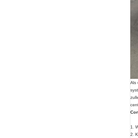
Als
sys
zul
cen
Con
1. 
2. K