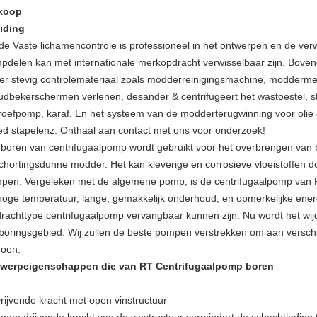
koop
eiding
de Vaste lichamencontrole is professioneel in het ontwerpen en de ve
pdelen kan met internationale merkopdracht verwisselbaar zijn. Boven
er stevig controlemateriaal zoals modderreinigingsmachine, modderm
udbekerschermen verlenen, desander & centrifugeert het wastoestel, 
roefpomp, karaf. En het systeem van de modderterugwinning voor olie 
ed stapelenz. Onthaal aan contact met ons voor onderzoek!
 boren van centrifugaalpomp wordt gebruikt voor het overbrengen van bo
chortingsdunne modder. Het kan kleverige en corrosieve vloeistoffen 
pen. Vergeleken met de algemene pomp, is de centrifugaalpomp van R
hoge temperatuur, lange, gemakkelijk onderhoud, en opmerkelijke ener
rachttype centrifugaalpomp vervangbaar kunnen zijn. Nu wordt het wijd
boringsgebied. Wij zullen de beste pompen verstrekken om aan verschi
doen.
werpeigenschappen die van RT Centrifugaalpomp boren
Drijvende kracht met open vinstructuur