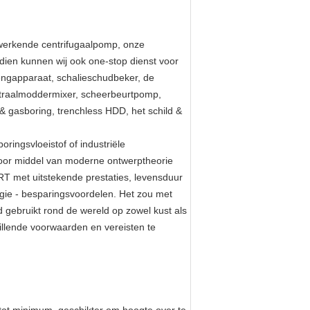
rwerkende centrifugaalpomp, onze
dien kunnen wij ook one-stop dienst voor
engapparaat, schalieschudbeker, de
straalmoddermixer, scheerbeurtpomp,
& gasboring, trenchless HDD, het schild &
ringsvloeistof of industriële
door middel van moderne ontwerptheorie
T met uitstekende prestaties, levensduur
gie - besparingsvoordelen. Het zou met
 gebruikt rond de wereld op zowel kust als
llende voorwaarden en vereisten te