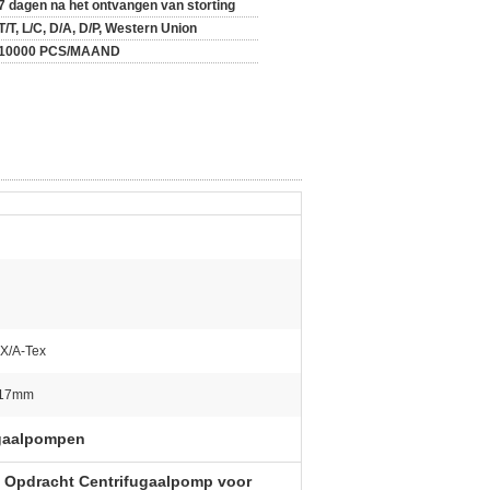
7 dagen na het ontvangen van storting
T/T, L/C, D/A, D/P, Western Union
10000 PCS/MAAND
EX/A-Tex
017mm
ugaalpompen
, Opdracht Centrifugaalpomp voor