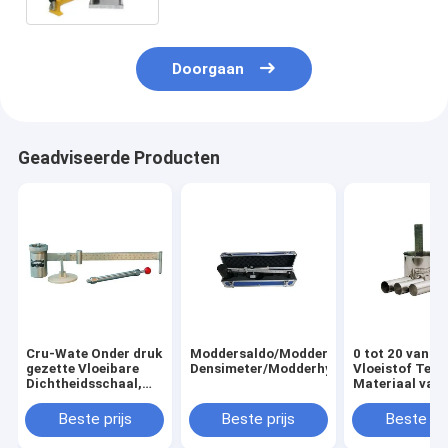
Doorgaan
Geadviseerde Producten
Cru-Wate Onder druk
Moddersaldo/Modderschaal/Vloeibare
0 tot 20 van he
gezette Vloeibare
Densimeter/Modderhydrometer
Vloeistof Test
Dichtheidsschaal,
Materiaal van 
tru-Watepressurized
Paboring Mete
Moddersaldo
de de Oprichti
Beste prijs
Beste prijs
Beste pri
Scherende Kra